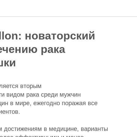
llon: новаторский
ечению рака
шки
вляется вторым
ти видом рака среди мужчин
щин в мире, ежегодно поражая все
иентов.
 достижениям в медицине, варианты