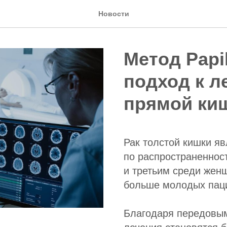
Новости
Метод Papi
подход к л
прямой ки
Рак толстой кишки я
по распространеннос
и третьим среди жен
больше молодых пац
Благодаря передовым